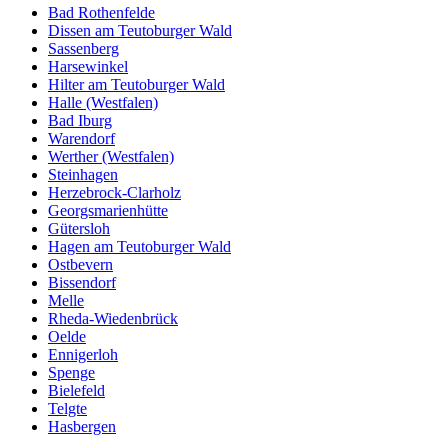
Bad Rothenfelde
Dissen am Teutoburger Wald
Sassenberg
Harsewinkel
Hilter am Teutoburger Wald
Halle (Westfalen)
Bad Iburg
Warendorf
Werther (Westfalen)
Steinhagen
Herzebrock-Clarholz
Georgsmarienhütte
Gütersloh
Hagen am Teutoburger Wald
Ostbevern
Bissendorf
Melle
Rheda-Wiedenbrück
Oelde
Ennigerloh
Spenge
Bielefeld
Telgte
Hasbergen