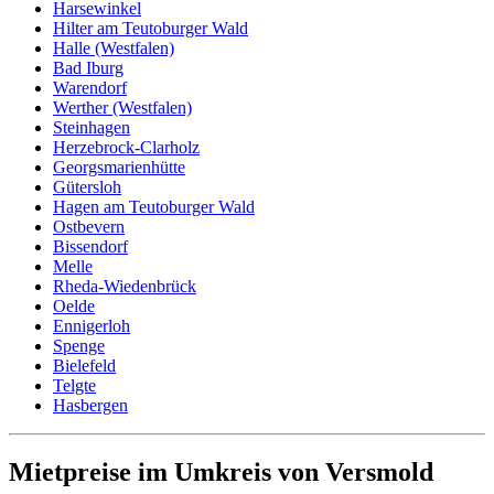
Harsewinkel
Hilter am Teutoburger Wald
Halle (Westfalen)
Bad Iburg
Warendorf
Werther (Westfalen)
Steinhagen
Herzebrock-Clarholz
Georgsmarienhütte
Gütersloh
Hagen am Teutoburger Wald
Ostbevern
Bissendorf
Melle
Rheda-Wiedenbrück
Oelde
Ennigerloh
Spenge
Bielefeld
Telgte
Hasbergen
Mietpreise im Umkreis von Versmold