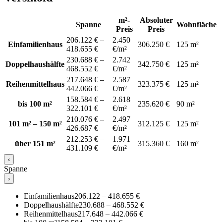
m²-
Absoluter
Spanne
Wohnfläche
Preis
Preis
206.122 € –
2.450
Einfamilienhaus
306.250 €
125 m²
418.655 €
€/m²
230.688 € –
2.742
Doppelhaushälfte
342.750 €
125 m²
468.552 €
€/m²
217.648 € –
2.587
Reihenmittelhaus
323.375 €
125 m²
442.066 €
€/m²
158.584 € –
2.618
bis 100 m²
235.620 €
90 m²
322.101 €
€/m²
210.076 € –
2.497
101 m² – 150 m²
312.125 €
125 m²
426.687 €
€/m²
212.253 € –
1.971
über 151 m²
315.360 €
160 m²
431.109 €
€/m²
‹
Spanne
›
Einfamilienhaus
206.122 – 418.655 €
Doppelhaushälfte
230.688 – 468.552 €
Reihenmittelhaus
217.648 – 442.066 €