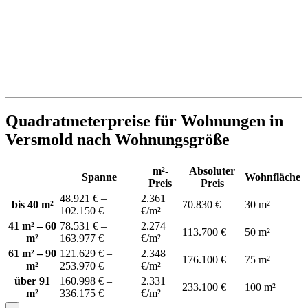
Quadratmeterpreise für Wohnungen in
Versmold nach Wohnungsgröße
m²-
Absoluter
Spanne
Wohnfläche
Preis
Preis
48.921 € –
2.361
bis 40 m²
70.830 €
30 m²
102.150 €
€/m²
41 m² – 60
78.531 € –
2.274
113.700 €
50 m²
m²
163.977 €
€/m²
61 m² – 90
121.629 € –
2.348
176.100 €
75 m²
m²
253.970 €
€/m²
über 91
160.998 € –
2.331
233.100 €
100 m²
m²
336.175 €
€/m²