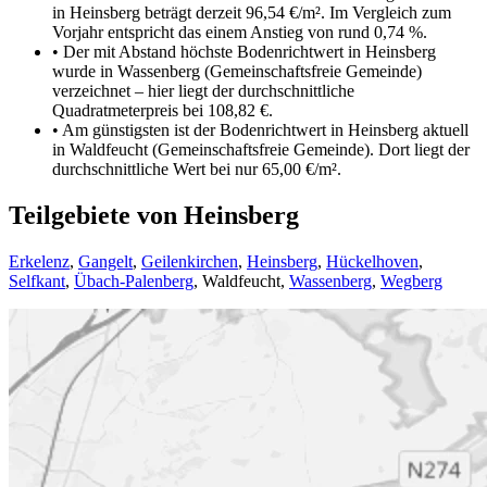
in Heinsberg beträgt derzeit 96,54 €/m². Im Vergleich zum
Vorjahr entspricht das einem Anstieg von rund 0,74 %.
•
Der mit Abstand höchste Bodenrichtwert in Heinsberg
wurde in Wassenberg (Gemeinschaftsfreie Gemeinde)
verzeichnet – hier liegt der durchschnittliche
Quadratmeterpreis bei 108,82 €.
•
Am günstigsten ist der Bodenrichtwert in Heinsberg aktuell
in Waldfeucht (Gemeinschaftsfreie Gemeinde). Dort liegt der
durchschnittliche Wert bei nur 65,00 €/m².
Teilgebiete von Heinsberg
Erkelenz
,
Gangelt
,
Geilenkirchen
,
Heinsberg
,
Hückelhoven
,
Selfkant
,
Übach-Palenberg
,
Waldfeucht
,
Wassenberg
,
Wegberg