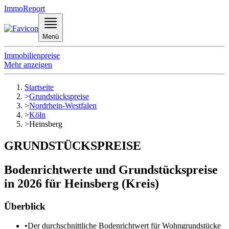
ImmoReport
Menü
Immobilienpreise
Mehr anzeigen
Startseite
>
Grundstückspreise
>
Nordrhein-Westfalen
>
Köln
>
Heinsberg
GRUNDSTÜCKSPREISE
Bodenrichtwerte und Grundstückspreise
in 2026 für Heinsberg (Kreis)
Überblick
•
Der durchschnittliche Bodenrichtwert für Wohngrundstücke