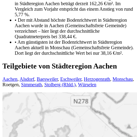
in Städteregion Aachen beträgt derzeit 162,26 €/m². Im
Vergleich zum Vorjahr entspricht das einem Anstieg von rund
5,77 %.
•
Der mit Abstand höchste Bodenrichtwert in Städteregion
Aachen wurde in Aachen (Gemeinschaftsfreie Gemeinde)
verzeichnet – hier liegt der durchschnittliche
Quadratmeterpreis bei 338,44 €.
•
Am günstigsten ist der Bodenrichtwert in Städteregion
Aachen aktuell in Monschau (Gemeinschaftsfreie Gemeinde).
Dort liegt der durchschnittliche Wert bei nur 38,16 €/m².
Teilgebiete von Städteregion Aachen
Aachen
,
Alsdorf
,
Baesweiler
,
Eschweiler
,
Herzogenrath
,
Monschau
,
Roetgen
,
Simmerath
,
Stolberg (Rhld.)
,
Würselen