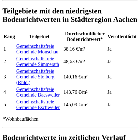
Teilgebiete mit den niedrigsten
Bodenrichtwerten in Städteregion Aachen
Durchschnittlicher
Rang
Teilgebiet
Veröffentlicht
Bodenrichtwert*
Gemeinschaftsfreie
1
38,16 €/m²
Ja
Gemeinde Monschau
Gemeinschaftsfreie
2
48,63 €/m²
Ja
Gemeinde Simmerath
Gemeinschaftsfreie
3
Gemeinde Stolberg
140,16 €/m²
Ja
(Rhld.)
Gemeinschaftsfreie
4
143,76 €/m²
Ja
Gemeinde Baesweiler
Gemeinschaftsfreie
5
145,09 €/m²
Ja
Gemeinde Eschweiler
*Wohnbauflächen
Bodenrichtwerte im zeitlichen Verlauf