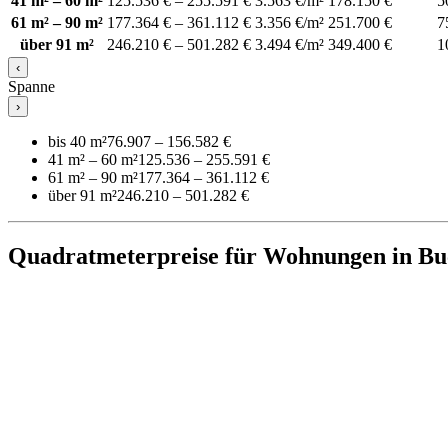
41 m² – 60 m²
125.536 € – 255.591 €
3.563 €/m²
178.150 €
5
61 m² – 90 m²
177.364 € – 361.112 €
3.356 €/m²
251.700 €
7
über 91 m²
246.210 € – 501.282 €
3.494 €/m²
349.400 €
1
‹
Spanne
›
bis 40 m²
76.907 – 156.582 €
41 m² – 60 m²
125.536 – 255.591 €
61 m² – 90 m²
177.364 – 361.112 €
über 91 m²
246.210 – 501.282 €
Quadratmeterpreise für Wohnungen in Buc