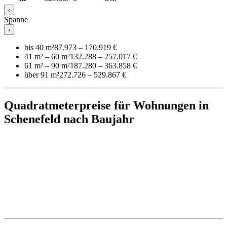
‹
Spanne
›
bis 40 m²
87.973 – 170.919 €
41 m² – 60 m²
132.288 – 257.017 €
61 m² – 90 m²
187.280 – 363.858 €
über 91 m²
272.726 – 529.867 €
Quadratmeterpreise für Wohnungen in
Schenefeld nach Baujahr