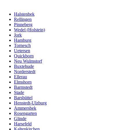
Halstenbek
Rellingen
Pinneberg
Wedel (Holstein)
Jork
Hamburg
Tornesch
Uetersen
Quickborn
Neu Wulmstorf
Buxtehude
Norderstedt
Ellerau
Elmshorn
Barmstedt
Stade
Barsbüttel
Henstedt-Ulzburg
Ammersbek
Rosengarten
Glinde
Harsefeld
Kaltenkirchen