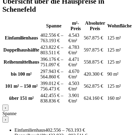
Übersicht über die Hauspreise in
Schenefeld
m²-
Absoluter
Spanne
Wohnfläche
Preis
Preis
402.556 € –
4.543
Einfamilienhaus
567.875 €
125 m²
763.193 €
€/m²
423.822 € –
4.783
Doppelhaushälfte
597.875 €
125 m²
803.511 €
€/m²
396.176 € –
4.471
Reihenmittelhaus
558.875 €
125 m²
751.097 €
€/m²
297.943 € –
4.670
bis 100 m²
420.300 €
90 m²
564.860 €
€/m²
399.012 € –
4.503
101 m² – 150 m²
562.875 €
125 m²
756.473 €
€/m²
442.455 € –
3.901
über 151 m²
624.160 €
160 m²
838.836 €
€/m²
‹
Spanne
›
Einfamilienhaus
402.556 – 763.193 €