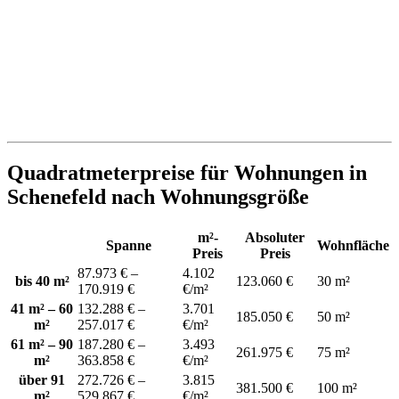
Quadratmeterpreise für Wohnungen in
Schenefeld nach Wohnungsgröße
m²-
Absoluter
Spanne
Wohnfläche
Preis
Preis
87.973 € –
4.102
bis 40 m²
123.060 €
30 m²
170.919 €
€/m²
41 m² – 60
132.288 € –
3.701
185.050 €
50 m²
m²
257.017 €
€/m²
61 m² – 90
187.280 € –
3.493
261.975 €
75 m²
m²
363.858 €
€/m²
über 91
272.726 € –
3.815
381.500 €
100 m²
m²
529.867 €
€/m²