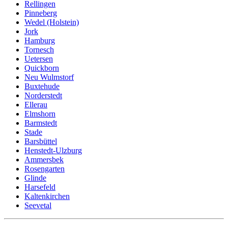
Rellingen
Pinneberg
Wedel (Holstein)
Jork
Hamburg
Tornesch
Uetersen
Quickborn
Neu Wulmstorf
Buxtehude
Norderstedt
Ellerau
Elmshorn
Barmstedt
Stade
Barsbüttel
Henstedt-Ulzburg
Ammersbek
Rosengarten
Glinde
Harsefeld
Kaltenkirchen
Seevetal