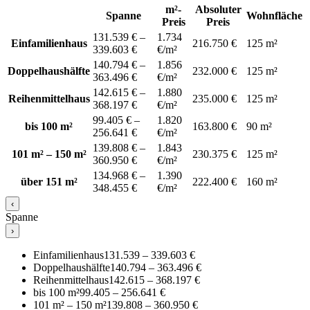
m²-
Absoluter
Spanne
Wohnfläche
Preis
Preis
131.539 € –
1.734
Einfamilienhaus
216.750 €
125 m²
339.603 €
€/m²
140.794 € –
1.856
Doppelhaushälfte
232.000 €
125 m²
363.496 €
€/m²
142.615 € –
1.880
Reihenmittelhaus
235.000 €
125 m²
368.197 €
€/m²
99.405 € –
1.820
bis 100 m²
163.800 €
90 m²
256.641 €
€/m²
139.808 € –
1.843
101 m² – 150 m²
230.375 €
125 m²
360.950 €
€/m²
134.968 € –
1.390
über 151 m²
222.400 €
160 m²
348.455 €
€/m²
‹
Spanne
›
Einfamilienhaus
131.539 – 339.603 €
Doppelhaushälfte
140.794 – 363.496 €
Reihenmittelhaus
142.615 – 368.197 €
bis 100 m²
99.405 – 256.641 €
101 m² – 150 m²
139.808 – 360.950 €