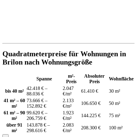
Quadratmeterpreise für Wohnungen in
Brilon nach Wohnungsgröße
m²-
Absoluter
Spanne
Wohnfläche
Preis
Preis
42.418 € –
2.047
bis 40 m²
61.410 €
30 m²
88.036 €
€/m²
41 m² – 60
73.666 € –
2.133
106.650 €
50 m²
m²
152.892 €
€/m²
61 m² – 90
99.620 € –
1.923
144.225 €
75 m²
m²
206.759 €
€/m²
über 91
143.878 € –
2.083
208.300 €
100 m²
m²
298.616 €
€/m²