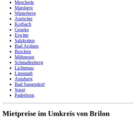
Meschede
Marsberg
Winterberg
Anröchte
Korbach
Geseke
Erwitte
Salzkotten
Bad Arolsen
Borchen
Möhnesee
Schmallenberg
Lichtenau
Lippstadt
Arnsberg
Bad Sassendorf
Soest
Paderborn
Mietpreise im Umkreis von Brilon