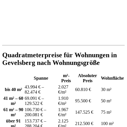
Quadratmeterpreise für Wohnungen in
Gevelsberg nach Wohnungsgröße
m²-
Absoluter
Spanne
Wohnfläche
Preis
Preis
43.994 € –
2.027
bis 40 m²
60.810 €
30 m²
82.474 €
€/m²
41 m² – 60
69.091 € –
1.910
95.500 €
50 m²
m²
129.522 €
€/m²
61 m² – 90
106.730 € –
1.967
147.525 €
75 m²
m²
200.081 €
€/m²
über 91
153.737 € –
2.125
212.500 €
100 m²
m²
288.204 €
€/m²