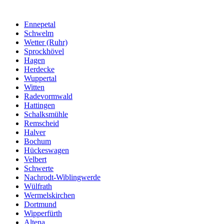
Ennepetal
Schwelm
Wetter (Ruhr)
Sprockhövel
Hagen
Herdecke
Wuppertal
Witten
Radevormwald
Hattingen
Schalksmühle
Remscheid
Halver
Bochum
Hückeswagen
Velbert
Schwerte
Nachrodt-Wiblingwerde
Wülfrath
Wermelskirchen
Dortmund
Wipperfürth
Altena