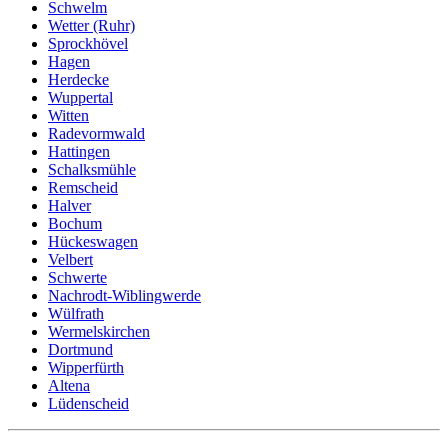
Schwelm
Wetter (Ruhr)
Sprockhövel
Hagen
Herdecke
Wuppertal
Witten
Radevormwald
Hattingen
Schalksmühle
Remscheid
Halver
Bochum
Hückeswagen
Velbert
Schwerte
Nachrodt-Wiblingwerde
Wülfrath
Wermelskirchen
Dortmund
Wipperfürth
Altena
Lüdenscheid