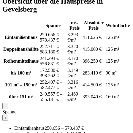
Übersicht über die Hauspreise in
Gevelsberg
m²-
Absoluter
Spanne
Wohnfläche
Preis
Preis
250.656 € –
3.293
Einfamilienhaus
411.625 €
125 m²
578.437 €
€/m²
252.711 € –
3.320
Doppelhaushälfte
415.000 €
125 m²
583.180 €
€/m²
241.293 € –
3.170
Reihenmittelhaus
396.250 €
125 m²
556.831 €
€/m²
172.580 € –
3.149
bis 100 m²
283.410 €
90 m²
398.262 €
€/m²
252.407 € –
3.316
101 m² – 150 m²
414.500 €
125 m²
582.477 €
€/m²
240.557 € –
2.469
über 151 m²
395.040 €
160 m²
555.131 €
€/m²
‹
Spanne
›
Einfamilienhaus
250.656 – 578.437 €