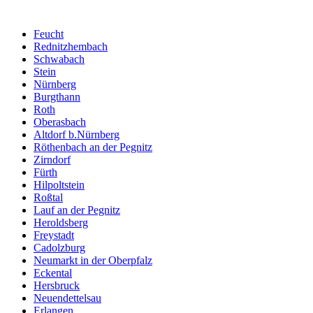
Feucht
Rednitzhembach
Schwabach
Stein
Nürnberg
Burgthann
Roth
Oberasbach
Altdorf b.Nürnberg
Röthenbach an der Pegnitz
Zirndorf
Fürth
Hilpoltstein
Roßtal
Lauf an der Pegnitz
Heroldsberg
Freystadt
Cadolzburg
Neumarkt in der Oberpfalz
Eckental
Hersbruck
Neuendettelsau
Erlangen