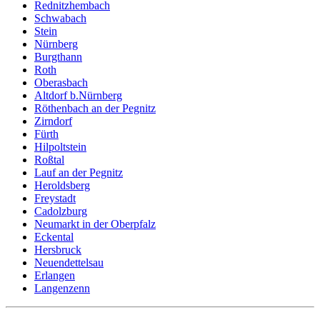
Rednitzhembach
Schwabach
Stein
Nürnberg
Burgthann
Roth
Oberasbach
Altdorf b.Nürnberg
Röthenbach an der Pegnitz
Zirndorf
Fürth
Hilpoltstein
Roßtal
Lauf an der Pegnitz
Heroldsberg
Freystadt
Cadolzburg
Neumarkt in der Oberpfalz
Eckental
Hersbruck
Neuendettelsau
Erlangen
Langenzenn