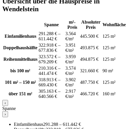
Übersicht über die Hauspreise in
Wendelstein
m²-
Absoluter
Spanne
Wohnfläche
Preis
Preis
291.288 € –
3.564
Einfamilienhaus
445.500 €
125 m²
611.442 €
€/m²
322.918 € –
3.951
Doppelhaushälfte
493.875 €
125 m²
677.836 €
€/m²
323.572 € –
3.959
Reihenmittelhaus
494.875 €
125 m²
679.209 €
€/m²
210.316 € –
3.574
bis 100 m²
321.660 €
90 m²
441.474 €
€/m²
318.913 € –
3.902
101 m² – 150 m²
487.750 €
125 m²
669.430 €
€/m²
305.163 € –
2.917
über 151 m²
466.720 €
160 m²
640.566 €
€/m²
‹
Spanne
›
Einfamilienhaus
291.288 – 611.442 €