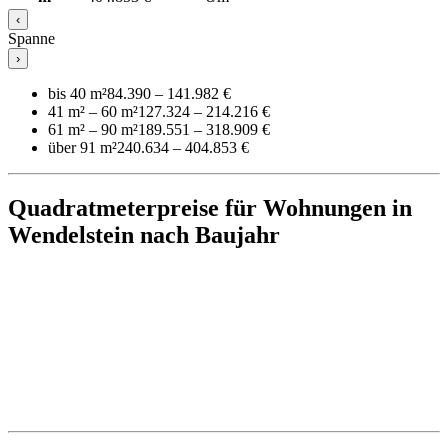
‹
Spanne
›
bis 40 m²
84.390 – 141.982 €
41 m² – 60 m²
127.324 – 214.216 €
61 m² – 90 m²
189.551 – 318.909 €
über 91 m²
240.634 – 404.853 €
Quadratmeterpreise für Wohnungen in
Wendelstein nach Baujahr