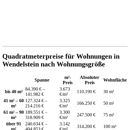
Quadratmeterpreise für Wohnungen in
Wendelstein nach Wohnungsgröße
m²-
Absoluter
Spanne
Wohnfläche
Preis
Preis
84.390 € –
3.673
bis 40 m²
110.190 €
30 m²
141.982 €
€/m²
41 m² – 60
127.324 € –
3.325
166.250 €
50 m²
m²
214.216 €
€/m²
61 m² – 90
189.551 € –
3.300
247.500 €
75 m²
m²
318.909 €
€/m²
über 91
240.634 € –
3.142
314.200 €
100 m²
m²
404.853 €
€/m²