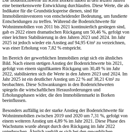
Die Bodenrichtwerte im Kreis Borken haben in den letzten Jahren
eine bemerkenswerte Entwicklung durchlaufen. Diese Werte, die als
Indikator für die Grundstückspreise dienen, sind für
Immobilieninvestoren von entscheidender Bedeutung, um fundierte
Entscheidungen zu treffen. Während die Bodenrichtwerte für
Wohnimmobilien von 2011 bis 2021 kontinuierlich gestiegen sind,
gab es 2022 einen dramatischen Rückgang um 50,46 %, gefolgt von
einer leichten Stabilisierung in den Jahren 2023 und 2024. Im Jahr
2025 ist jedoch wieder ein Anstieg auf 94,95 €/m² zu verzeichnen,
was einer Erholung von 7,82 % entspricht.
Im Bereich der gewerblichen Immobilien zeigt sich ein ähnliches
Bild. Nach einem stetigen Anstieg der Bodenrichtwerte bis 2021,
gefolgt von einem signifikanten Rückgang um 30,49 % im Jahr
2022, stabilisierten sich die Werte in den Jahren 2023 und 2024. Im
Jahr 2025 ist ein deutlicher Anstieg um 22 % auf 38,21 €/m² zu
beobachten. Diese Schwankungen in den Bodenrichtwerten
spiegeln die wirtschaftlichen Herausforderungen und
Erholungsphasen wider, die den Immobilienmarkt in Borken
beeinflussen.
Besonders auffällig ist der starke Anstieg der Bodenrichtwerte für
Wohnimmobilien zwischen 2019 und 2020 um 7,31 %, gefolgt von
einem weiteren Anstieg um 4,89 % im Jahr 2021. Diese Phase des
Wachstums wurde abrupt durch den Rückgang im Jahr 2022
unterbrochen. Ähnlich verhält es sich bei den gewerblichen