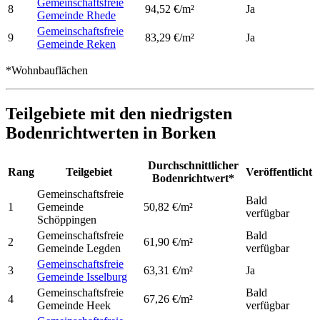
Gemeinschaftsfreie
8
94,52 €/m²
Ja
Gemeinde Rhede
Gemeinschaftsfreie
9
83,29 €/m²
Ja
Gemeinde Reken
*Wohnbauflächen
Teilgebiete mit den niedrigsten
Bodenrichtwerten in Borken
Durchschnittlicher
Rang
Teilgebiet
Veröffentlicht
Bodenrichtwert*
Gemeinschaftsfreie
Bald
1
Gemeinde
50,82 €/m²
verfügbar
Schöppingen
Gemeinschaftsfreie
Bald
2
61,90 €/m²
Gemeinde Legden
verfügbar
Gemeinschaftsfreie
3
63,31 €/m²
Ja
Gemeinde Isselburg
Gemeinschaftsfreie
Bald
4
67,26 €/m²
Gemeinde Heek
verfügbar