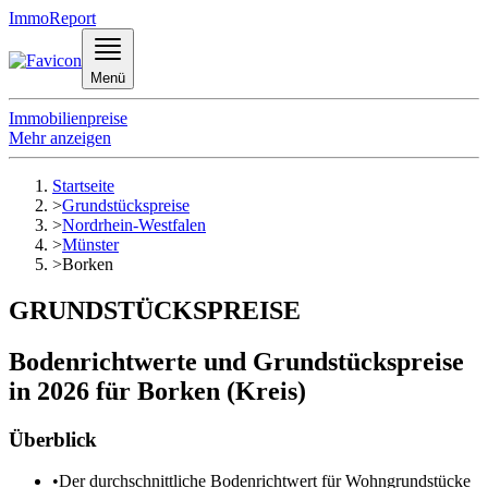
ImmoReport
Menü
Immobilienpreise
Mehr anzeigen
Startseite
>
Grundstückspreise
>
Nordrhein-Westfalen
>
Münster
>
Borken
GRUNDSTÜCKSPREISE
Bodenrichtwerte und Grundstückspreise
in 2026 für Borken (Kreis)
Überblick
•
Der durchschnittliche Bodenrichtwert für Wohngrundstücke