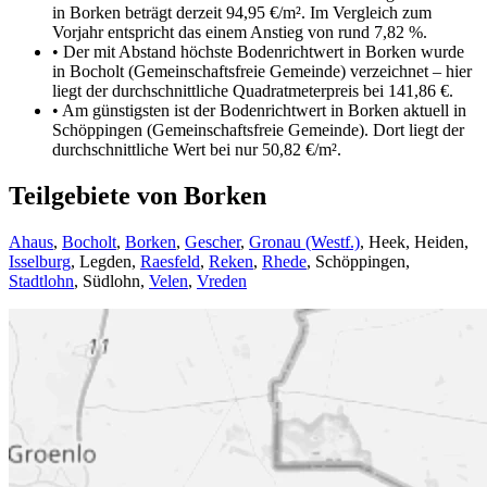
in Borken beträgt derzeit 94,95 €/m². Im Vergleich zum
Vorjahr entspricht das einem Anstieg von rund 7,82 %.
•
Der mit Abstand höchste Bodenrichtwert in Borken wurde
in Bocholt (Gemeinschaftsfreie Gemeinde) verzeichnet – hier
liegt der durchschnittliche Quadratmeterpreis bei 141,86 €.
•
Am günstigsten ist der Bodenrichtwert in Borken aktuell in
Schöppingen (Gemeinschaftsfreie Gemeinde). Dort liegt der
durchschnittliche Wert bei nur 50,82 €/m².
Teilgebiete von Borken
Ahaus
,
Bocholt
,
Borken
,
Gescher
,
Gronau (Westf.)
,
Heek
,
Heiden
,
Isselburg
,
Legden
,
Raesfeld
,
Reken
,
Rhede
,
Schöppingen
,
Stadtlohn
,
Südlohn
,
Velen
,
Vreden