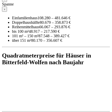
Spanne
›
Einfamilienhaus
108.280 – 481.646 €
Doppelhaushälfte
80.679 – 358.873 €
Reihenmittelhaus
66.067 – 293.876 €
bis 100 m²
48.917 – 217.590 €
101 m² – 150 m²
87.548 – 389.427 €
über 151 m²
80.170 – 356.607 €
Quadratmeterpreise für Häuser in
Bitterfeld-Wolfen nach Baujahr