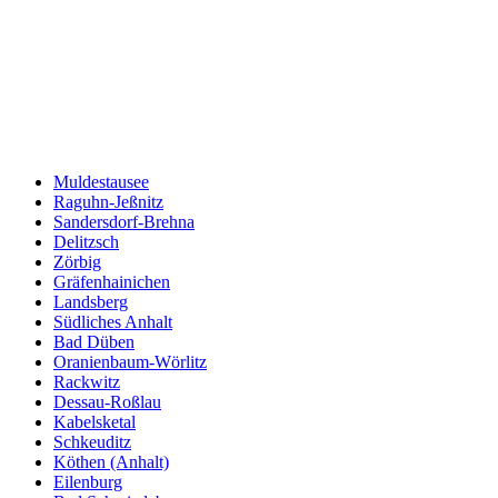
Muldestausee
Raguhn-Jeßnitz
Sandersdorf-Brehna
Delitzsch
Zörbig
Gräfenhainichen
Landsberg
Südliches Anhalt
Bad Düben
Oranienbaum-Wörlitz
Rackwitz
Dessau-Roßlau
Kabelsketal
Schkeuditz
Köthen (Anhalt)
Eilenburg