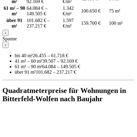
m²
92.169 €
€/m²
61 m² – 90
64.084 € –
1.342
100.650 €
75 m²
m²
149.505 €
€/m²
über 91
101.682 € –
1.597
159.700 €
100 m²
m²
237.217 €
€/m²
‹
Spanne
›
bis 40 m²
26.455 – 61.718 €
41 m² – 60 m²
39.507 – 92.169 €
61 m² – 90 m²
64.084 – 149.505 €
über 91 m²
101.682 – 237.217 €
Quadratmeterpreise für Wohnungen in
Bitterfeld-Wolfen nach Baujahr