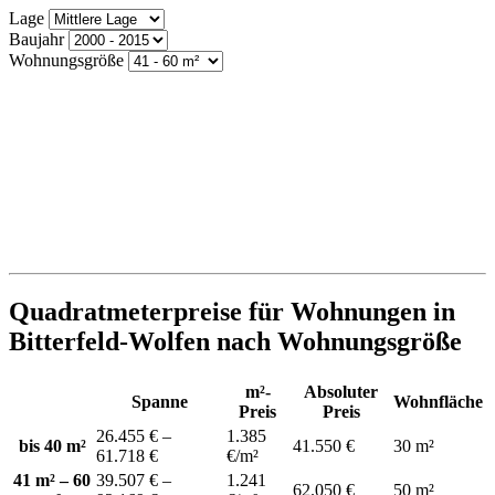
Lage
Baujahr
Wohnungsgröße
Quadratmeterpreise für Wohnungen in
Bitterfeld-Wolfen nach Wohnungsgröße
m²-
Absoluter
Spanne
Wohnfläche
Preis
Preis
26.455 € –
1.385
bis 40 m²
41.550 €
30 m²
61.718 €
€/m²
41 m² – 60
39.507 € –
1.241
62.050 €
50 m²