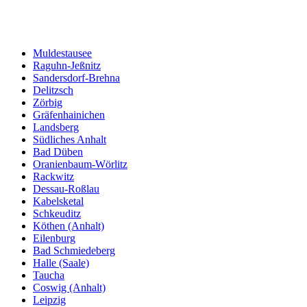
Muldestausee
Raguhn-Jeßnitz
Sandersdorf-Brehna
Delitzsch
Zörbig
Gräfenhainichen
Landsberg
Südliches Anhalt
Bad Düben
Oranienbaum-Wörlitz
Rackwitz
Dessau-Roßlau
Kabelsketal
Schkeuditz
Köthen (Anhalt)
Eilenburg
Bad Schmiedeberg
Halle (Saale)
Taucha
Coswig (Anhalt)
Leipzig