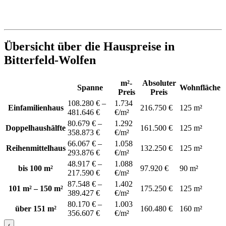
Übersicht über die Hauspreise in
Bitterfeld-Wolfen
m²-
Absoluter
Spanne
Wohnfläche
Preis
Preis
108.280 € –
1.734
Einfamilienhaus
216.750 €
125 m²
481.646 €
€/m²
80.679 € –
1.292
Doppelhaushälfte
161.500 €
125 m²
358.873 €
€/m²
66.067 € –
1.058
Reihenmittelhaus
132.250 €
125 m²
293.876 €
€/m²
48.917 € –
1.088
bis 100 m²
97.920 €
90 m²
217.590 €
€/m²
87.548 € –
1.402
101 m² – 150 m²
175.250 €
125 m²
389.427 €
€/m²
80.170 € –
1.003
über 151 m²
160.480 €
160 m²
356.607 €
€/m²
‹