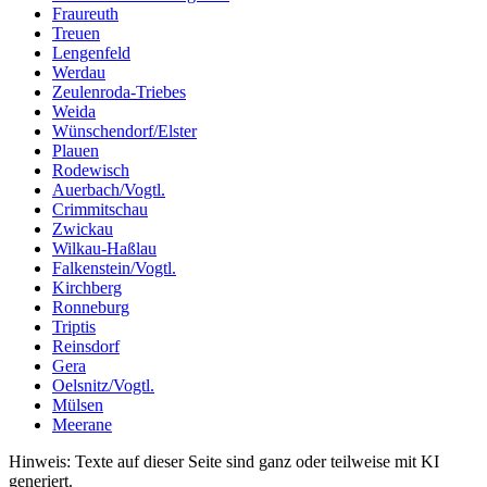
Fraureuth
Treuen
Lengenfeld
Werdau
Zeulenroda-Triebes
Weida
Wünschendorf/Elster
Plauen
Rodewisch
Auerbach/Vogtl.
Crimmitschau
Zwickau
Wilkau-Haßlau
Falkenstein/Vogtl.
Kirchberg
Ronneburg
Triptis
Reinsdorf
Gera
Oelsnitz/Vogtl.
Mülsen
Meerane
Hinweis: Texte auf dieser Seite sind ganz oder teilweise mit KI
generiert.