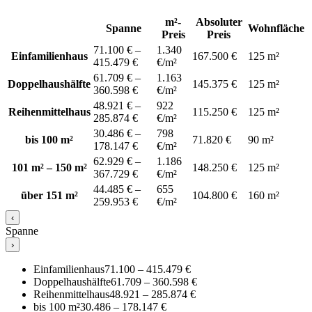
m²-
Absoluter
Spanne
Wohnfläche
Preis
Preis
71.100 € –
1.340
Einfamilienhaus
167.500 €
125 m²
415.479 €
€/m²
61.709 € –
1.163
Doppelhaushälfte
145.375 €
125 m²
360.598 €
€/m²
48.921 € –
922
Reihenmittelhaus
115.250 €
125 m²
285.874 €
€/m²
30.486 € –
798
bis 100 m²
71.820 €
90 m²
178.147 €
€/m²
62.929 € –
1.186
101 m² – 150 m²
148.250 €
125 m²
367.729 €
€/m²
44.485 € –
655
über 151 m²
104.800 €
160 m²
259.953 €
€/m²
‹
Spanne
›
Einfamilienhaus
71.100 – 415.479 €
Doppelhaushälfte
61.709 – 360.598 €
Reihenmittelhaus
48.921 – 285.874 €
bis 100 m²
30.486 – 178.147 €