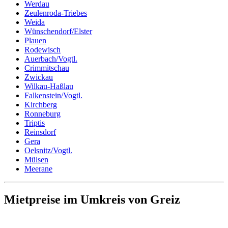
Werdau
Zeulenroda-Triebes
Weida
Wünschendorf/Elster
Plauen
Rodewisch
Auerbach/Vogtl.
Crimmitschau
Zwickau
Wilkau-Haßlau
Falkenstein/Vogtl.
Kirchberg
Ronneburg
Triptis
Reinsdorf
Gera
Oelsnitz/Vogtl.
Mülsen
Meerane
Mietpreise im Umkreis von Greiz