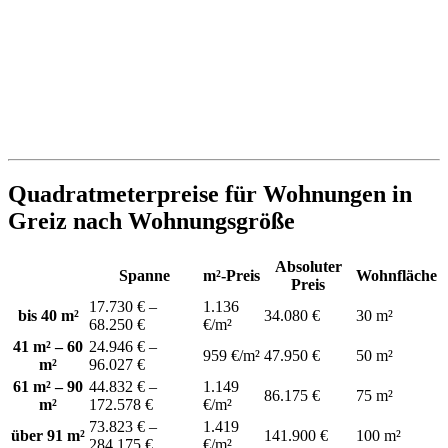
Quadratmeterpreise für Wohnungen in
Greiz nach Wohnungsgröße
Absoluter
Spanne
m²-Preis
Wohnfläche
Preis
17.730 € –
1.136
bis 40 m²
34.080 €
30 m²
68.250 €
€/m²
41 m² – 60
24.946 € –
959 €/m²
47.950 €
50 m²
m²
96.027 €
61 m² – 90
44.832 € –
1.149
86.175 €
75 m²
m²
172.578 €
€/m²
73.823 € –
1.419
über 91 m²
141.900 €
100 m²
284.175 €
€/m²