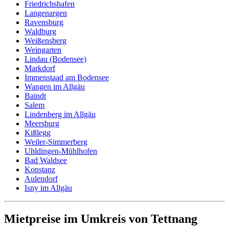
Friedrichshafen
Langenargen
Ravensburg
Waldburg
Weißensberg
Weingarten
Lindau (Bodensee)
Markdorf
Immenstaad am Bodensee
Wangen im Allgäu
Baindt
Salem
Lindenberg im Allgäu
Meersburg
Kißlegg
Weiler-Simmerberg
Uhldingen-Mühlhofen
Bad Waldsee
Konstanz
Aulendorf
Isny im Allgäu
Mietpreise im Umkreis von Tettnang