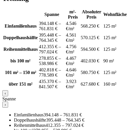
m²-
Absoluter
Spanne
Wohnfläche
Preis
Preis
394.148 € –
4.546
Einfamilienhaus
568.250 €
125 m²
761.831 €
€/m²
395.448 € –
4.561
Doppelhaushälfte
570.125 €
125 m²
764.345 €
€/m²
412.355 € –
4.756
Reihenmittelhaus
594.500 €
125 m²
797.024 €
€/m²
278.855 € –
4.467
bis 100 m²
402.030 €
90 m²
538.986 €
€/m²
402.818 € –
4.646
101 m² – 150 m²
580.750 €
125 m²
778.589 €
€/m²
435.370 € –
3.923
über 151 m²
627.680 €
160 m²
841.507 €
€/m²
‹
Spanne
›
Einfamilienhaus
394.148 – 761.831 €
Doppelhaushälfte
395.448 – 764.345 €
Reihenmittelhaus
412.355 – 797.024 €