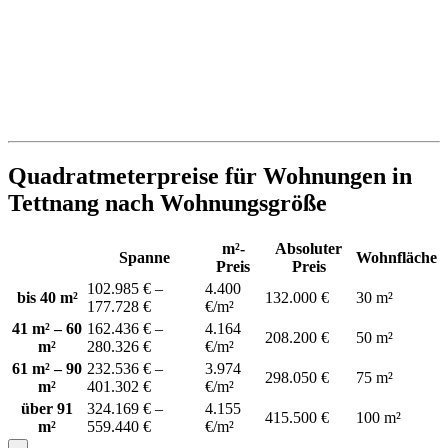
Quadratmeterpreise für Wohnungen in
Tettnang nach Wohnungsgröße
m²-
Absoluter
Spanne
Wohnfläche
Preis
Preis
102.985 € –
4.400
bis 40 m²
132.000 €
30 m²
177.728 €
€/m²
41 m² – 60
162.436 € –
4.164
208.200 €
50 m²
m²
280.326 €
€/m²
61 m² – 90
232.536 € –
3.974
298.050 €
75 m²
m²
401.302 €
€/m²
über 91
324.169 € –
4.155
415.500 €
100 m²
m²
559.440 €
€/m²