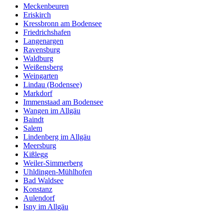
Meckenbeuren
Eriskirch
Kressbronn am Bodensee
Friedrichshafen
Langenargen
Ravensburg
Waldburg
Weißensberg
Weingarten
Lindau (Bodensee)
Markdorf
Immenstaad am Bodensee
Wangen im Allgäu
Baindt
Salem
Lindenberg im Allgäu
Meersburg
Kißlegg
Weiler-Simmerberg
Uhldingen-Mühlhofen
Bad Waldsee
Konstanz
Aulendorf
Isny im Allgäu