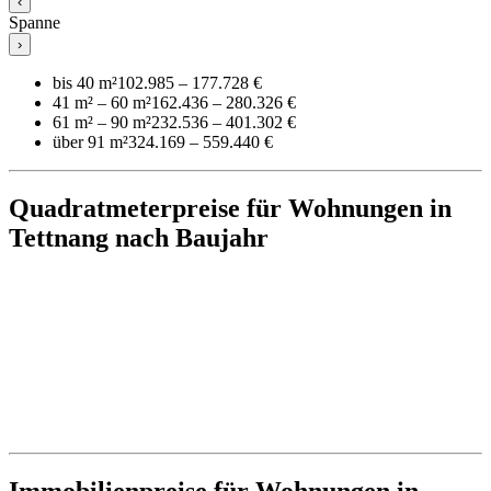
‹
Spanne
›
bis 40 m²
102.985 – 177.728 €
41 m² – 60 m²
162.436 – 280.326 €
61 m² – 90 m²
232.536 – 401.302 €
über 91 m²
324.169 – 559.440 €
Quadratmeterpreise für Wohnungen in
Tettnang nach Baujahr
Immobilienpreise für Wohnungen in