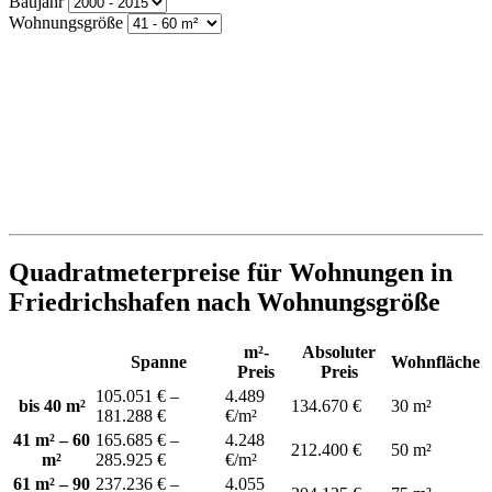
Baujahr
Wohnungsgröße
Quadratmeterpreise für Wohnungen in
Friedrichshafen nach Wohnungsgröße
m²-
Absoluter
Spanne
Wohnfläche
Preis
Preis
105.051 € –
4.489
bis 40 m²
134.670 €
30 m²
181.288 €
€/m²
41 m² – 60
165.685 € –
4.248
212.400 €
50 m²
m²
285.925 €
€/m²
61 m² – 90
237.236 € –
4.055