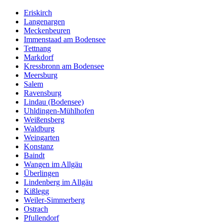
Eriskirch
Langenargen
Meckenbeuren
Immenstaad am Bodensee
Tettnang
Markdorf
Kressbronn am Bodensee
Meersburg
Salem
Ravensburg
Lindau (Bodensee)
Uhldingen-Mühlhofen
Weißensberg
Waldburg
Weingarten
Konstanz
Baindt
Wangen im Allgäu
Überlingen
Lindenberg im Allgäu
Kißlegg
Weiler-Simmerberg
Ostrach
Pfullendorf