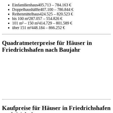
Einfamilienhaus
405.713 – 784.163 €
Doppelhaushälfte
407.100 – 786.844 €
Reihenmittelhaus
424.525 – 820.523 €
bis 100 m²
287.057 – 554.826 €
101 m² – 150 m²
414.729 – 801.589 €
über 151 m²
448.184 – 866.252 €
Quadratmeterpreise für Häuser in
Friedrichshafen nach Baujahr
Kaufpreise für Häuser in Friedrichshafen