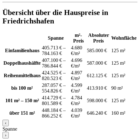
Übersicht über die Hauspreise in
Friedrichshafen
m²-
Absoluter
Spanne
Wohnfläche
Preis
Preis
405.713 € –
4.680
Einfamilienhaus
585.000 €
125 m²
784.163 €
€/m²
407.100 € –
4.696
Doppelhaushälfte
587.000 €
125 m²
786.844 €
€/m²
424.525 € –
4.897
Reihenmittelhaus
612.125 €
125 m²
820.523 €
€/m²
287.057 € –
4.599
bis 100 m²
413.910 €
90 m²
554.826 €
€/m²
414.729 € –
4.784
101 m² – 150 m²
598.000 €
125 m²
801.589 €
€/m²
448.184 € –
4.039
über 151 m²
646.240 €
160 m²
866.252 €
€/m²
‹
Spanne
›