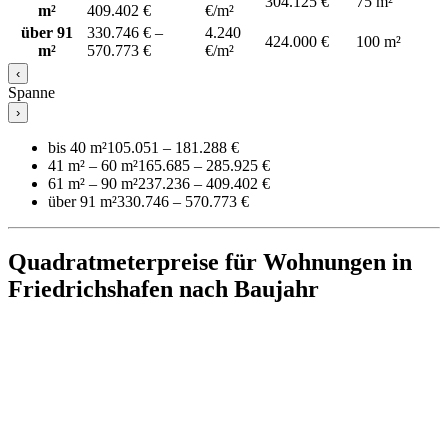
304.125 €
75 m²
m²
409.402 €
€/m²
über 91
330.746 € –
4.240
424.000 €
100 m²
m²
570.773 €
€/m²
‹
Spanne
›
bis 40 m²
105.051 – 181.288 €
41 m² – 60 m²
165.685 – 285.925 €
61 m² – 90 m²
237.236 – 409.402 €
über 91 m²
330.746 – 570.773 €
Quadratmeterpreise für Wohnungen in
Friedrichshafen nach Baujahr