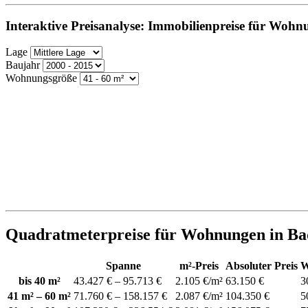
Interaktive Preisanalyse: Immobilienpreise für Woh
Lage
Baujahr
Wohnungsgröße
Quadratmeterpreise für Wohnungen in B
Spanne
m²-Preis
Absoluter Preis
W
bis 40 m²
43.427 € – 95.713 €
2.105 €/m²
63.150 €
3
41 m² – 60 m²
71.760 € – 158.157 €
2.087 €/m²
104.350 €
5