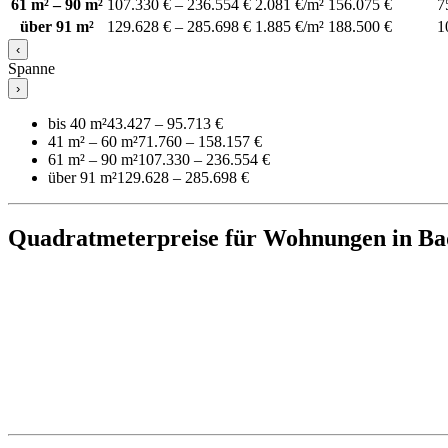
61 m² – 90 m²
107.330 € – 236.554 €
2.081 €/m²
156.075 €
7
über 91 m²
129.628 € – 285.698 €
1.885 €/m²
188.500 €
1
‹
Spanne
›
bis 40 m²
43.427 – 95.713 €
41 m² – 60 m²
71.760 – 158.157 €
61 m² – 90 m²
107.330 – 236.554 €
über 91 m²
129.628 – 285.698 €
Quadratmeterpreise für Wohnungen in Ba