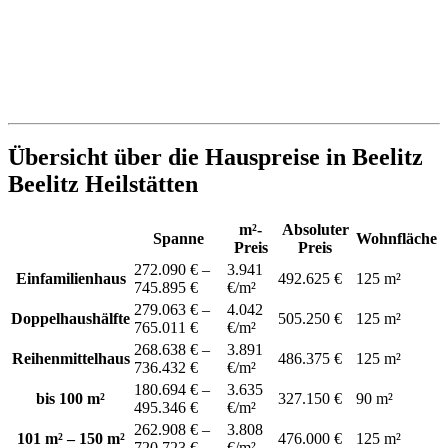
Übersicht über die Hauspreise in Beelitz
Beelitz Heilstätten
m²-
Absoluter
Spanne
Wohnfläche
Preis
Preis
272.090 € –
3.941
Einfamilienhaus
492.625 €
125 m²
745.895 €
€/m²
279.063 € –
4.042
Doppelhaushälfte
505.250 €
125 m²
765.011 €
€/m²
268.638 € –
3.891
Reihenmittelhaus
486.375 €
125 m²
736.432 €
€/m²
180.694 € –
3.635
bis 100 m²
327.150 €
90 m²
495.346 €
€/m²
262.908 € –
3.808
101 m² – 150 m²
476.000 €
125 m²
720.723 €
€/m²