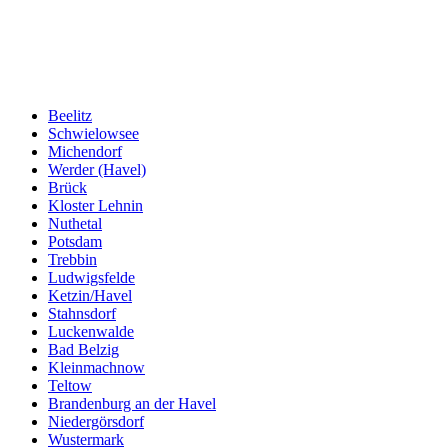
Beelitz
Schwielowsee
Michendorf
Werder (Havel)
Brück
Kloster Lehnin
Nuthetal
Potsdam
Trebbin
Ludwigsfelde
Ketzin/Havel
Stahnsdorf
Luckenwalde
Bad Belzig
Kleinmachnow
Teltow
Brandenburg an der Havel
Niedergörsdorf
Wustermark