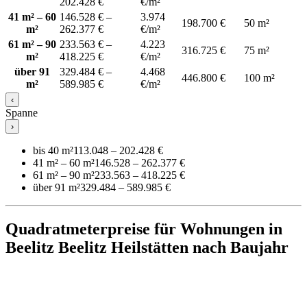
202.428 €
€/m²
41 m² – 60
146.528 € –
3.974
198.700 €
50 m²
m²
262.377 €
€/m²
61 m² – 90
233.563 € –
4.223
316.725 €
75 m²
m²
418.225 €
€/m²
über 91
329.484 € –
4.468
446.800 €
100 m²
m²
589.985 €
€/m²
‹
Spanne
›
bis 40 m²
113.048 – 202.428 €
41 m² – 60 m²
146.528 – 262.377 €
61 m² – 90 m²
233.563 – 418.225 €
über 91 m²
329.484 – 589.985 €
Quadratmeterpreise für Wohnungen in
Beelitz Beelitz Heilstätten nach Baujahr