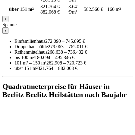
321.764 € –
3.641
über 151 m²
582.560 €
160 m²
882.068 €
€/m²
‹
Spanne
›
Einfamilienhaus
272.090 – 745.895 €
Doppelhaushälfte
279.063 – 765.011 €
Reihenmittelhaus
268.638 – 736.432 €
bis 100 m²
180.694 – 495.346 €
101 m² – 150 m²
262.908 – 720.723 €
über 151 m²
321.764 – 882.068 €
Quadratmeterpreise für Häuser in
Beelitz Beelitz Heilstätten nach Baujahr