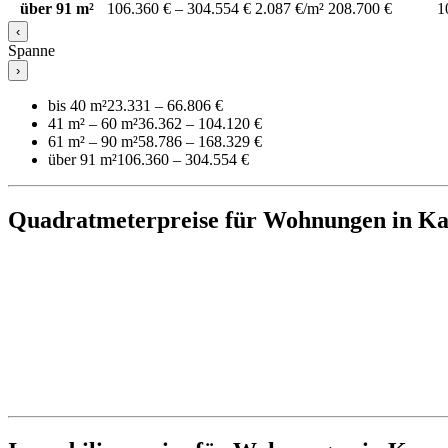
über 91 m²
106.360 € – 304.554 €
2.087 €/m²
208.700 €
1
‹
Spanne
›
bis 40 m²
23.331 – 66.806 €
41 m² – 60 m²
36.362 – 104.120 €
61 m² – 90 m²
58.786 – 168.329 €
über 91 m²
106.360 – 304.554 €
Quadratmeterpreise für Wohnungen in K