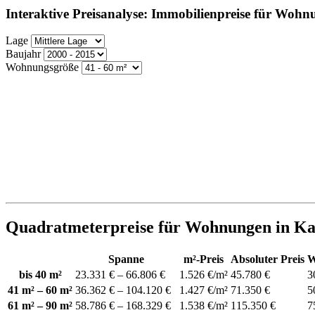
Interaktive Preisanalyse: Immobilienpreise für Woh
Lage
Baujahr
Wohnungsgröße
Quadratmeterpreise für Wohnungen in K
Spanne
m²-Preis
Absoluter Preis
W
bis 40 m²
23.331 € – 66.806 €
1.526 €/m²
45.780 €
3
41 m² – 60 m²
36.362 € – 104.120 €
1.427 €/m²
71.350 €
5
61 m² – 90 m²
58.786 € – 168.329 €
1.538 €/m²
115.350 €
7