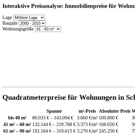
Interaktive Preisanalyse: Immobilienpreise für Wohn
Lage
Baujahr
Wohnungsgröße
Quadratmeterpreise für Wohnungen in Sc
Spanne
m²-Preis
Absoluter Preis
W
bis 40 m²
86.033 € – 143.094 €
3.660 €/m²
109.800 €
3
41 m² – 60 m²
132.144 € – 219.788 €
3.373 €/m²
168.650 €
5
61 m² – 90 m²
192.164 € – 319.615 €
3.270 €/m²
245.250 €
7