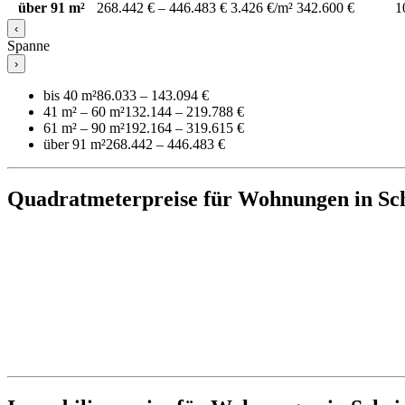
über 91 m²
268.442 € – 446.483 €
3.426 €/m²
342.600 €
1
‹
Spanne
›
bis 40 m²
86.033 – 143.094 €
41 m² – 60 m²
132.144 – 219.788 €
61 m² – 90 m²
192.164 – 319.615 €
über 91 m²
268.442 – 446.483 €
Quadratmeterpreise für Wohnungen in Sc