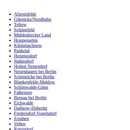
Ahrensfelde
Glienicke/Nordbahn
Teltow
Schönefeld
Mühlenbecker Land
Hoppegarten
Kleinmachnow
Panketal
Hennigsdorf
Stahnsdorf
Hohen Neuendorf
Neuenhagen bei Berlin
Schöneiche bei Berlin
Blankenfelde-Mahlow
Schönwalde-Glien
Falkensee
Bernau bei Berlin
Eichwalde
Dallgow-Döberitz
Fredersdorf-Vogelsdorf
Zeuthen
Velten
Rangsdorf