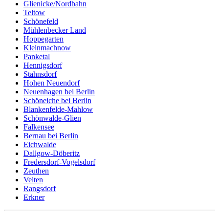
Glienicke/Nordbahn
Teltow
Schönefeld
Mühlenbecker Land
Hoppegarten
Kleinmachnow
Panketal
Hennigsdorf
Stahnsdorf
Hohen Neuendorf
Neuenhagen bei Berlin
Schöneiche bei Berlin
Blankenfelde-Mahlow
Schönwalde-Glien
Falkensee
Bernau bei Berlin
Eichwalde
Dallgow-Döberitz
Fredersdorf-Vogelsdorf
Zeuthen
Velten
Rangsdorf
Erkner