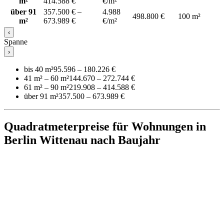
m²
414.588 €
€/m²
über 91
357.500 € –
4.988
498.800 €
100 m²
m²
673.989 €
€/m²
‹
Spanne
›
bis 40 m²
95.596 – 180.226 €
41 m² – 60 m²
144.670 – 272.744 €
61 m² – 90 m²
219.908 – 414.588 €
über 91 m²
357.500 – 673.989 €
Quadratmeterpreise für Wohnungen in
Berlin Wittenau nach Baujahr