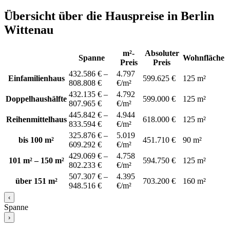
Übersicht über die Hauspreise in Berlin
Wittenau
m²-
Absoluter
Spanne
Wohnfläche
Preis
Preis
432.586 € –
4.797
Einfamilienhaus
599.625 €
125 m²
808.808 €
€/m²
432.135 € –
4.792
Doppelhaushälfte
599.000 €
125 m²
807.965 €
€/m²
445.842 € –
4.944
Reihenmittelhaus
618.000 €
125 m²
833.594 €
€/m²
325.876 € –
5.019
bis 100 m²
451.710 €
90 m²
609.292 €
€/m²
429.069 € –
4.758
101 m² – 150 m²
594.750 €
125 m²
802.233 €
€/m²
507.307 € –
4.395
über 151 m²
703.200 €
160 m²
948.516 €
€/m²
‹
Spanne
›