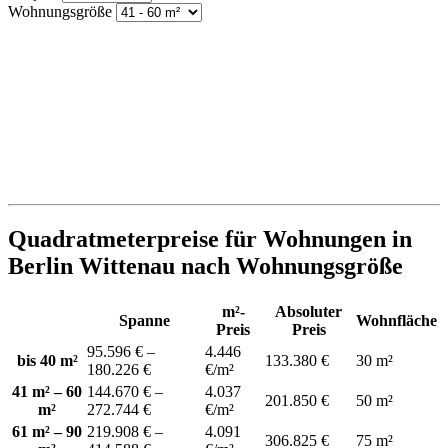
Wohnungsgröße
Quadratmeterpreise für Wohnungen in
Berlin Wittenau nach Wohnungsgröße
m²-
Absoluter
Spanne
Wohnfläche
Preis
Preis
95.596 € –
4.446
bis 40 m²
133.380 €
30 m²
180.226 €
€/m²
41 m² – 60
144.670 € –
4.037
201.850 €
50 m²
m²
272.744 €
€/m²
61 m² – 90
219.908 € –
4.091
306.825 €
75 m²