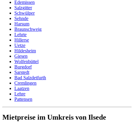
Edemissen
Salzgitter
Schwülper
Sehnde
Harsum
Braunschweig
Lehrte
Hillerse
Uetze
Hildesheim
Giesen
Wolfenbüttel
Burgdorf
Sarstedt
Bad Salzdetfurth
Cremlingen
Laatzen
Lehre
Pattensen
Mietpreise im Umkreis von Ilsede