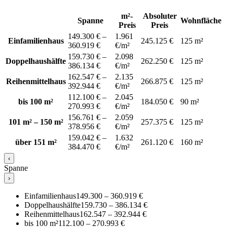
m²-
Absoluter
Spanne
Wohnfläche
Preis
Preis
149.300 € –
1.961
Einfamilienhaus
245.125 €
125 m²
360.919 €
€/m²
159.730 € –
2.098
Doppelhaushälfte
262.250 €
125 m²
386.134 €
€/m²
162.547 € –
2.135
Reihenmittelhaus
266.875 €
125 m²
392.944 €
€/m²
112.100 € –
2.045
bis 100 m²
184.050 €
90 m²
270.993 €
€/m²
156.761 € –
2.059
101 m² – 150 m²
257.375 €
125 m²
378.956 €
€/m²
159.042 € –
1.632
über 151 m²
261.120 €
160 m²
384.470 €
€/m²
‹
Spanne
›
Einfamilienhaus
149.300 – 360.919 €
Doppelhaushälfte
159.730 – 386.134 €
Reihenmittelhaus
162.547 – 392.944 €
bis 100 m²
112.100 – 270.993 €