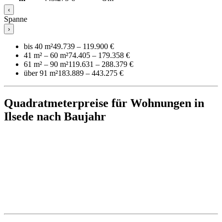
‹
Spanne
›
bis 40 m²
49.739 – 119.900 €
41 m² – 60 m²
74.405 – 179.358 €
61 m² – 90 m²
119.631 – 288.379 €
über 91 m²
183.889 – 443.275 €
Quadratmeterpreise für Wohnungen in
Ilsede nach Baujahr