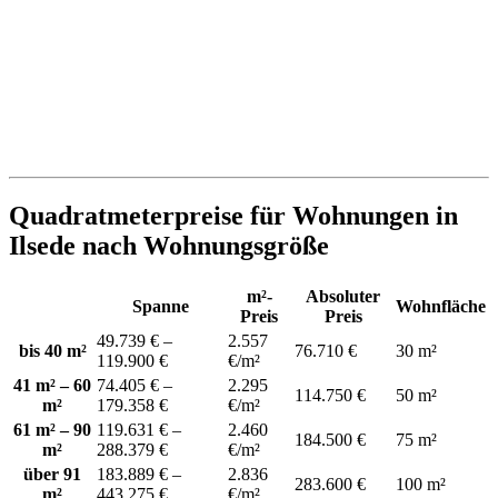
Quadratmeterpreise für Wohnungen in
Ilsede nach Wohnungsgröße
m²-
Absoluter
Spanne
Wohnfläche
Preis
Preis
49.739 € –
2.557
bis 40 m²
76.710 €
30 m²
119.900 €
€/m²
41 m² – 60
74.405 € –
2.295
114.750 €
50 m²
m²
179.358 €
€/m²
61 m² – 90
119.631 € –
2.460
184.500 €
75 m²
m²
288.379 €
€/m²
über 91
183.889 € –
2.836
283.600 €
100 m²
m²
443.275 €
€/m²