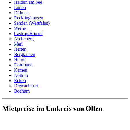
Haltern am See
Lünen
Dülmen
Recklinghausen
Senden (Westfalen)
Werne
Castrop-Rauxel
Ascheberg
Marl
Herten
Bergkamen
Herne
Dortmund
Kamen
Nottuln
Reken
Drensteinfurt
Bochum
Mietpreise im Umkreis von Olfen