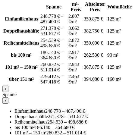
m²-
Absoluter
Spanne
Wohnfläche
Preis
Preis
248.778 € –
2.807
Einfamilienhaus
350.875 €
125 m²
487.400 €
€/m²
271.378 € –
3.062
Doppelhaushälfte
382.750 €
125 m²
531.677 €
€/m²
254.539 € –
2.872
Reihenmittelhaus
359.000 €
125 m²
498.686 €
€/m²
186.140 € –
2.917
bis 100 m²
262.530 €
90 m²
364.680 €
€/m²
260.832 € –
2.943
101 m² – 150 m²
367.875 €
125 m²
511.014 €
€/m²
279.412 € –
2.463
über 151 m²
394.080 €
160 m²
547.416 €
€/m²
‹
Spanne
›
Einfamilienhaus
248.778 – 487.400 €
Doppelhaushälfte
271.378 – 531.677 €
Reihenmittelhaus
254.539 – 498.686 €
bis 100 m²
186.140 – 364.680 €
101 m² – 150 m²
260.832 – 511.014 €