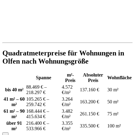
Quadratmeterpreise für Wohnungen in
Olfen nach Wohnungsgröße
m²-
Absoluter
Spanne
Wohnfläche
Preis
Preis
88.469 € –
4.572
bis 40 m²
137.160 €
30 m²
218.297 €
€/m²
41 m² – 60
105.265 € –
3.264
163.200 €
50 m²
m²
259.742 €
€/m²
61 m² – 90
168.444 € –
3.482
261.150 €
75 m²
m²
415.634 €
€/m²
über 91
216.400 € –
3.355
335.500 €
100 m²
m²
533.966 €
€/m²