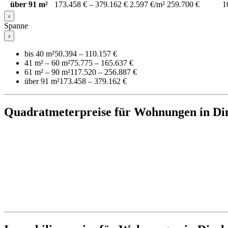
über 91 m²
173.458 € – 379.162 €
2.597 €/m²
259.700 €
1
‹
Spanne
›
bis 40 m²
50.394 – 110.157 €
41 m² – 60 m²
75.775 – 165.637 €
61 m² – 90 m²
117.520 – 256.887 €
über 91 m²
173.458 – 379.162 €
Quadratmeterpreise für Wohnungen in Di