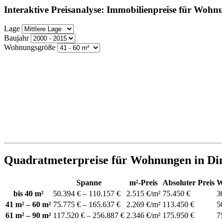
Interaktive Preisanalyse: Immobilienpreise für Wohn
Lage
Baujahr
Wohnungsgröße
Quadratmeterpreise für Wohnungen in Di
Spanne
m²-Preis
Absoluter Preis
W
bis 40 m²
50.394 € – 110.157 €
2.515 €/m²
75.450 €
3
41 m² – 60 m²
75.775 € – 165.637 €
2.269 €/m²
113.450 €
5
61 m² – 90 m²
117.520 € – 256.887 €
2.346 €/m²
175.950 €
7