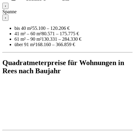
‹
Spanne
›
bis 40 m²
55.100 – 120.206 €
41 m² – 60 m²
80.571 – 175.775 €
61 m² – 90 m²
130.331 – 284.330 €
über 91 m²
168.160 – 366.859 €
Quadratmeterpreise für Wohnungen in
Rees nach Baujahr