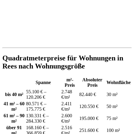
Quadratmeterpreise für Wohnungen in
Rees nach Wohnungsgröße
m²-
Absoluter
Spanne
Wohnfläche
Preis
Preis
55.100 € –
2.748
bis 40 m²
82.440 €
30 m²
120.206 €
€/m²
41 m² – 60
80.571 € –
2.411
120.550 €
50 m²
m²
175.775 €
€/m²
61 m² – 90
130.331 € –
2.600
195.000 €
75 m²
m²
284.330 €
€/m²
über 91
168.160 € –
2.516
251.600 €
100 m²
m²
366.859 €
€/m²