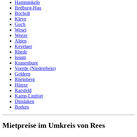
Hamminkeln
Bedburg-Hau
Bocholt
Kleve
Goch
Wesel
Weeze
Alpen
Kevelaer
Rhede
Issum
Kranenburg
Voerde (Niederrhein)
Geldern
Rheinberg
Hünxe
Raesfeld
Kamp-Lintfort
Dinslaken
Borken
Mietpreise im Umkreis von Rees