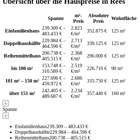
Übersicht über die Hauspreise in Rees
m²-
Absoluter
Spanne
Wohnfläche
Preis
Preis
239.309 € –
2.823
Einfamilienhaus
352.875 €
125 m²
483.433 €
€/m²
229.984 € –
2.713
Doppelhaushälfte
339.125 €
125 m²
464.596 €
€/m²
200.738 € –
2.368
Reihenmittelhaus
296.000 €
125 m²
405.515 €
€/m²
153.748 € –
2.519
bis 100 m²
226.710 €
90 m²
310.589 €
€/m²
227.696 € –
2.686
101 m² – 150 m²
335.750 €
125 m²
459.972 €
€/m²
242.405 € –
2.234
über 151 m²
357.440 €
160 m²
489.687 €
€/m²
‹
Spanne
›
Einfamilienhaus
239.309 – 483.433 €
Doppelhaushälfte
229.984 – 464.596 €
Reihenmittelhaus
200.738 – 405.515 €