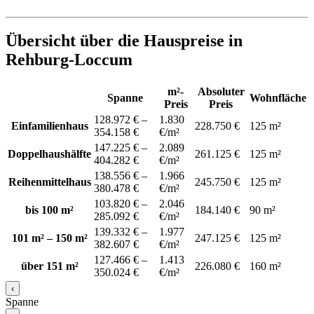
Übersicht über die Hauspreise in
Rehburg-Loccum
m²-
Absoluter
Spanne
Wohnfläche
Preis
Preis
128.972 € –
1.830
Einfamilienhaus
228.750 €
125 m²
354.158 €
€/m²
147.225 € –
2.089
Doppelhaushälfte
261.125 €
125 m²
404.282 €
€/m²
138.556 € –
1.966
Reihenmittelhaus
245.750 €
125 m²
380.478 €
€/m²
103.820 € –
2.046
bis 100 m²
184.140 €
90 m²
285.092 €
€/m²
139.332 € –
1.977
101 m² – 150 m²
247.125 €
125 m²
382.607 €
€/m²
127.466 € –
1.413
über 151 m²
226.080 €
160 m²
350.024 €
€/m²
‹
Spanne