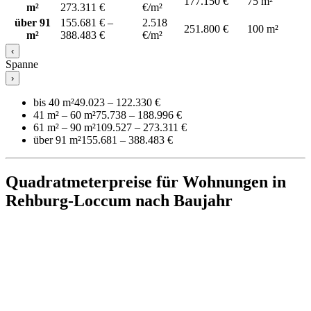
177.150 €
75 m²
m²
273.311 €
€/m²
über 91
155.681 € –
2.518
251.800 €
100 m²
m²
388.483 €
€/m²
‹
Spanne
›
bis 40 m²
49.023 – 122.330 €
41 m² – 60 m²
75.738 – 188.996 €
61 m² – 90 m²
109.527 – 273.311 €
über 91 m²
155.681 – 388.483 €
Quadratmeterpreise für Wohnungen in
Rehburg-Loccum nach Baujahr