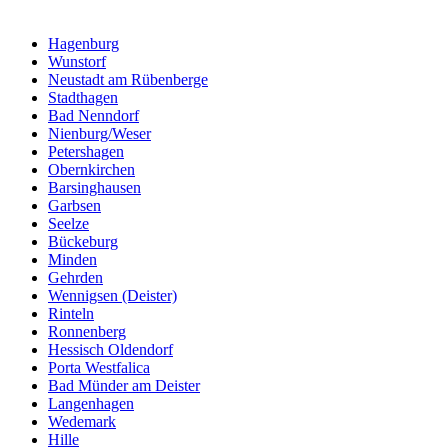
Hagenburg
Wunstorf
Neustadt am Rübenberge
Stadthagen
Bad Nenndorf
Nienburg/Weser
Petershagen
Obernkirchen
Barsinghausen
Garbsen
Seelze
Bückeburg
Minden
Gehrden
Wennigsen (Deister)
Rinteln
Ronnenberg
Hessisch Oldendorf
Porta Westfalica
Bad Münder am Deister
Langenhagen
Wedemark
Hille