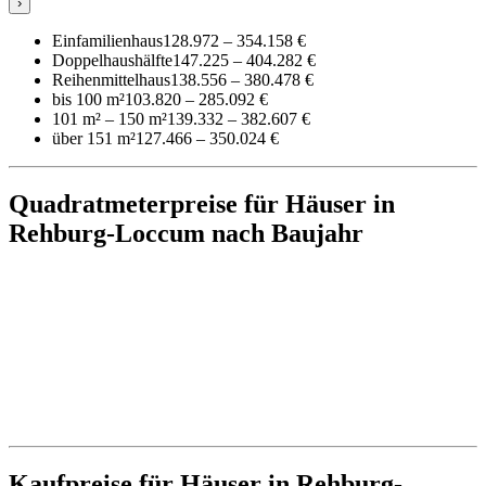
›
Einfamilienhaus
128.972 – 354.158 €
Doppelhaushälfte
147.225 – 404.282 €
Reihenmittelhaus
138.556 – 380.478 €
bis 100 m²
103.820 – 285.092 €
101 m² – 150 m²
139.332 – 382.607 €
über 151 m²
127.466 – 350.024 €
Quadratmeterpreise für Häuser in
Rehburg-Loccum nach Baujahr
Kaufpreise für Häuser in Rehburg-