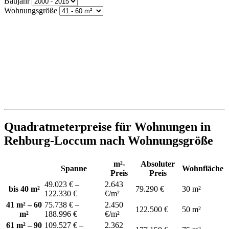
Baujahr
Wohnungsgröße
Quadratmeterpreise für Wohnungen in
Rehburg-Loccum nach Wohnungsgröße
m²-
Absoluter
Spanne
Wohnfläche
Preis
Preis
49.023 € –
2.643
bis 40 m²
79.290 €
30 m²
122.330 €
€/m²
41 m² – 60
75.738 € –
2.450
122.500 €
50 m²
m²
188.996 €
€/m²
61 m² – 90
109.527 € –
2.362