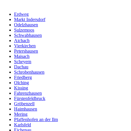
Erdweg
Markt Indersdorf
Odelzhausen
Sulzemoos
Schwabhausen
Aichach
Vierkirchen
Petershausen
Maisach
Scheyern
Dachau
Schrobenhausen
Friedberg
Olching
Kissing
Fahrenzhausen
Fürstenfeldbruck
Gröbenzell
Haimhausen
Mering
Pfaffenhofen an der Ilm
Karlsfeld
Eichenau