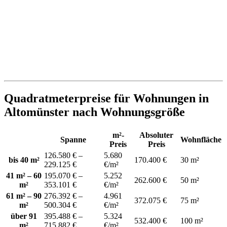
Quadratmeterpreise für Wohnungen in
Altomünster nach Wohnungsgröße
m²-
Absoluter
Spanne
Wohnfläche
Preis
Preis
126.580 € –
5.680
bis 40 m²
170.400 €
30 m²
229.125 €
€/m²
41 m² – 60
195.070 € –
5.252
262.600 €
50 m²
m²
353.101 €
€/m²
61 m² – 90
276.392 € –
4.961
372.075 €
75 m²
m²
500.304 €
€/m²
über 91
395.488 € –
5.324
532.400 €
100 m²
m²
715.882 €
€/m²