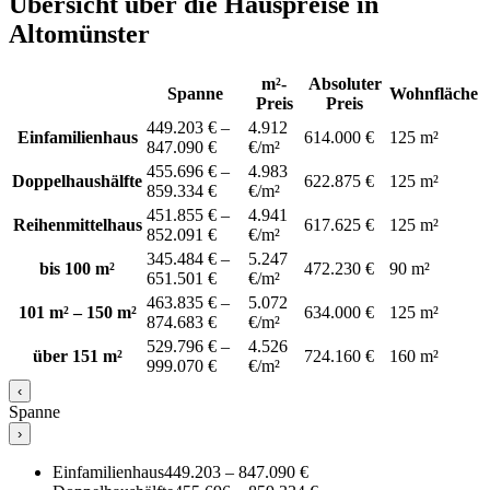
Übersicht über die Hauspreise in
Altomünster
m²-
Absoluter
Spanne
Wohnfläche
Preis
Preis
449.203 € –
4.912
Einfamilienhaus
614.000 €
125 m²
847.090 €
€/m²
455.696 € –
4.983
Doppelhaushälfte
622.875 €
125 m²
859.334 €
€/m²
451.855 € –
4.941
Reihenmittelhaus
617.625 €
125 m²
852.091 €
€/m²
345.484 € –
5.247
bis 100 m²
472.230 €
90 m²
651.501 €
€/m²
463.835 € –
5.072
101 m² – 150 m²
634.000 €
125 m²
874.683 €
€/m²
529.796 € –
4.526
über 151 m²
724.160 €
160 m²
999.070 €
€/m²
‹
Spanne
›
Einfamilienhaus
449.203 – 847.090 €