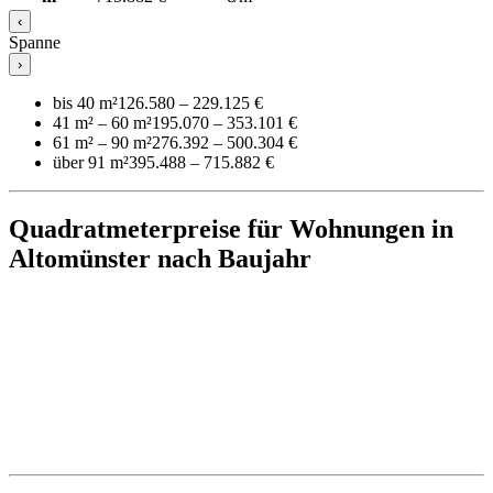
‹
Spanne
›
bis 40 m²
126.580 – 229.125 €
41 m² – 60 m²
195.070 – 353.101 €
61 m² – 90 m²
276.392 – 500.304 €
über 91 m²
395.488 – 715.882 €
Quadratmeterpreise für Wohnungen in
Altomünster nach Baujahr