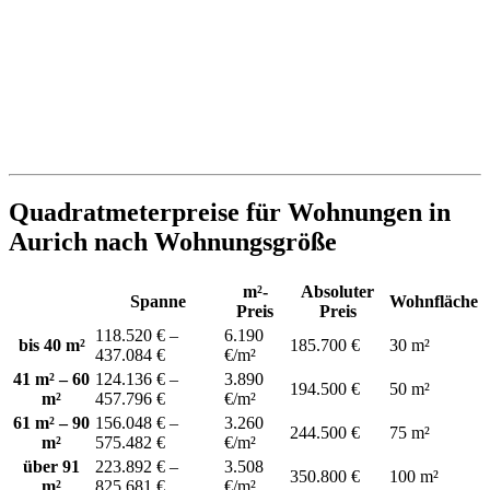
Quadratmeterpreise für Wohnungen in
Aurich nach Wohnungsgröße
m²-
Absoluter
Spanne
Wohnfläche
Preis
Preis
118.520 € –
6.190
bis 40 m²
185.700 €
30 m²
437.084 €
€/m²
41 m² – 60
124.136 € –
3.890
194.500 €
50 m²
m²
457.796 €
€/m²
61 m² – 90
156.048 € –
3.260
244.500 €
75 m²
m²
575.482 €
€/m²
über 91
223.892 € –
3.508
350.800 €
100 m²
m²
825.681 €
€/m²