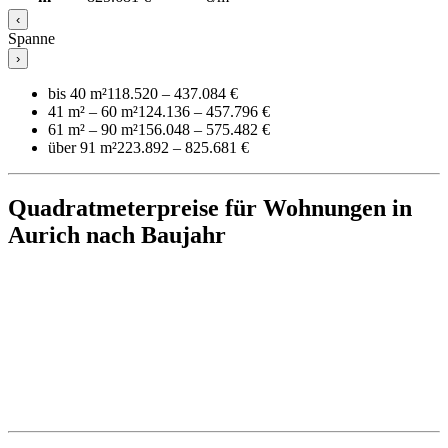
‹
Spanne
›
bis 40 m²
118.520 – 437.084 €
41 m² – 60 m²
124.136 – 457.796 €
61 m² – 90 m²
156.048 – 575.482 €
über 91 m²
223.892 – 825.681 €
Quadratmeterpreise für Wohnungen in
Aurich nach Baujahr