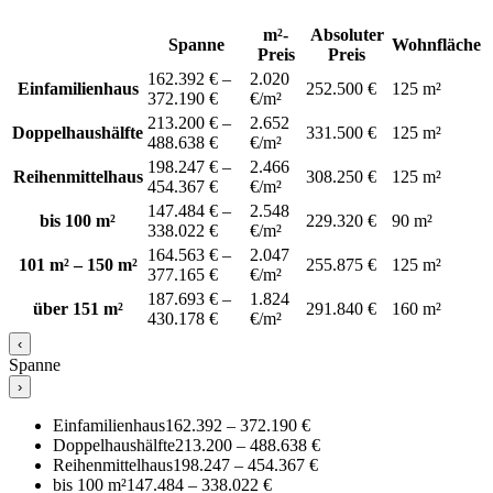
m²-
Absoluter
Spanne
Wohnfläche
Preis
Preis
162.392 € –
2.020
Einfamilienhaus
252.500 €
125 m²
372.190 €
€/m²
213.200 € –
2.652
Doppelhaushälfte
331.500 €
125 m²
488.638 €
€/m²
198.247 € –
2.466
Reihenmittelhaus
308.250 €
125 m²
454.367 €
€/m²
147.484 € –
2.548
bis 100 m²
229.320 €
90 m²
338.022 €
€/m²
164.563 € –
2.047
101 m² – 150 m²
255.875 €
125 m²
377.165 €
€/m²
187.693 € –
1.824
über 151 m²
291.840 €
160 m²
430.178 €
€/m²
‹
Spanne
›
Einfamilienhaus
162.392 – 372.190 €
Doppelhaushälfte
213.200 – 488.638 €
Reihenmittelhaus
198.247 – 454.367 €
bis 100 m²
147.484 – 338.022 €