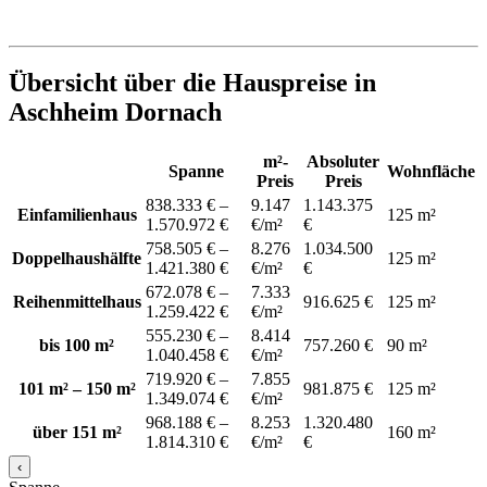
Übersicht über die Hauspreise in
Aschheim Dornach
m²-
Absoluter
Spanne
Wohnfläche
Preis
Preis
838.333 € –
9.147
1.143.375
Einfamilienhaus
125 m²
1.570.972 €
€/m²
€
758.505 € –
8.276
1.034.500
Doppelhaushälfte
125 m²
1.421.380 €
€/m²
€
672.078 € –
7.333
Reihenmittelhaus
916.625 €
125 m²
1.259.422 €
€/m²
555.230 € –
8.414
bis 100 m²
757.260 €
90 m²
1.040.458 €
€/m²
719.920 € –
7.855
101 m² – 150 m²
981.875 €
125 m²
1.349.074 €
€/m²
968.188 € –
8.253
1.320.480
über 151 m²
160 m²
1.814.310 €
€/m²
€
‹