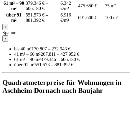
61 m² – 90
379.346 € –
6.342
475.650 €
75 m²
m²
606.180 €
€/m²
über 91
551.573 € –
6.916
691.600 €
100 m²
m²
881.392 €
€/m²
‹
Spanne
›
bis 40 m²
170.807 – 272.943 €
41 m² – 60 m²
267.811 – 427.952 €
61 m² – 90 m²
379.346 – 606.180 €
über 91 m²
551.573 – 881.392 €
Quadratmeterpreise für Wohnungen in
Aschheim Dornach nach Baujahr