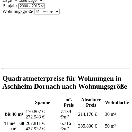
Lage
Baujahr
Wohnungsgröße
Quadratmeterpreise für Wohnungen in
Aschheim Dornach nach Wohnungsgröße
m²-
Absoluter
Spanne
Wohnfläche
Preis
Preis
170.807 € –
7.139
bis 40 m²
214.170 €
30 m²
272.943 €
€/m²
41 m² – 60
267.811 € –
6.716
335.800 €
50 m²
m²
427.952 €
€/m²