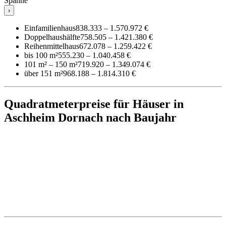
Spanne
›
Einfamilienhaus
838.333 – 1.570.972 €
Doppelhaushälfte
758.505 – 1.421.380 €
Reihenmittelhaus
672.078 – 1.259.422 €
bis 100 m²
555.230 – 1.040.458 €
101 m² – 150 m²
719.920 – 1.349.074 €
über 151 m²
968.188 – 1.814.310 €
Quadratmeterpreise für Häuser in
Aschheim Dornach nach Baujahr