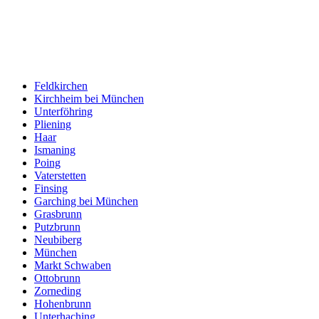
Feldkirchen
Kirchheim bei München
Unterföhring
Pliening
Haar
Ismaning
Poing
Vaterstetten
Finsing
Garching bei München
Grasbrunn
Putzbrunn
Neubiberg
München
Markt Schwaben
Ottobrunn
Zorneding
Hohenbrunn
Unterhaching