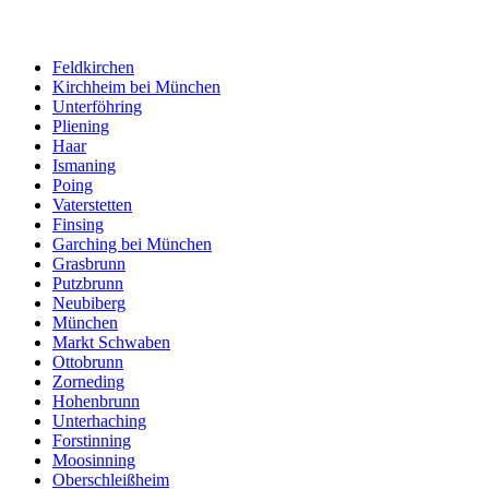
Feldkirchen
Kirchheim bei München
Unterföhring
Pliening
Haar
Ismaning
Poing
Vaterstetten
Finsing
Garching bei München
Grasbrunn
Putzbrunn
Neubiberg
München
Markt Schwaben
Ottobrunn
Zorneding
Hohenbrunn
Unterhaching
Forstinning
Moosinning
Oberschleißheim