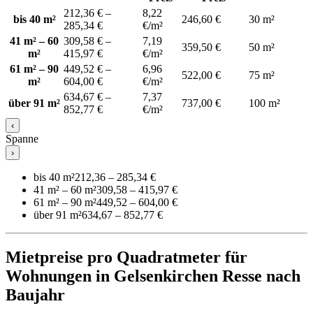
212,36 € –
8,22
bis 40 m²
246,60 €
30 m²
285,34 €
€/m²
41 m² – 60
309,58 € –
7,19
359,50 €
50 m²
m²
415,97 €
€/m²
61 m² – 90
449,52 € –
6,96
522,00 €
75 m²
m²
604,00 €
€/m²
634,67 € –
7,37
über 91 m²
737,00 €
100 m²
852,77 €
€/m²
‹
Spanne
›
bis 40 m²
212,36 – 285,34 €
41 m² – 60 m²
309,58 – 415,97 €
61 m² – 90 m²
449,52 – 604,00 €
über 91 m²
634,67 – 852,77 €
Mietpreise pro Quadratmeter für
Wohnungen in Gelsenkirchen Resse nach
Baujahr