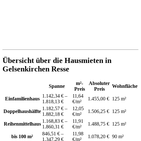
Übersicht über die Hausmieten in
Gelsenkirchen Resse
m²-
Absoluter
Spanne
Wohnfläche
Preis
Preis
1.142,34 € –
11,64
Einfamilienhaus
1.455,00 €
125 m²
1.818,13 €
€/m²
1.182,57 € –
12,05
Doppelhaushälfte
1.506,25 €
125 m²
1.882,18 €
€/m²
1.168,83 € –
11,91
Reihenmittelhaus
1.488,75 €
125 m²
1.860,31 €
€/m²
846,51 € –
11,98
bis 100 m²
1.078,20 €
90 m²
1.347,29 €
€/m²