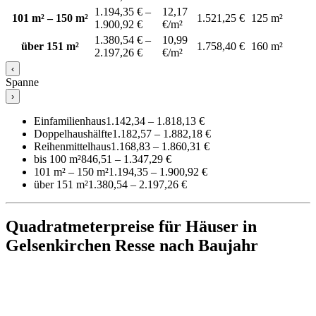
1.194,35 € –
12,17
101 m² – 150 m²
1.521,25 €
125 m²
1.900,92 €
€/m²
1.380,54 € –
10,99
über 151 m²
1.758,40 €
160 m²
2.197,26 €
€/m²
‹
Spanne
›
Einfamilienhaus
1.142,34 – 1.818,13 €
Doppelhaushälfte
1.182,57 – 1.882,18 €
Reihenmittelhaus
1.168,83 – 1.860,31 €
bis 100 m²
846,51 – 1.347,29 €
101 m² – 150 m²
1.194,35 – 1.900,92 €
über 151 m²
1.380,54 – 2.197,26 €
Quadratmeterpreise für Häuser in
Gelsenkirchen Resse nach Baujahr