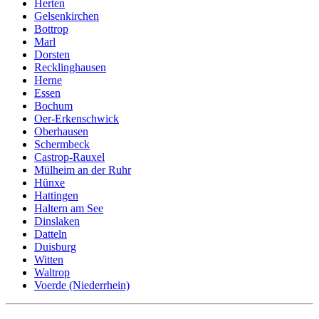
Herten
Gelsenkirchen
Bottrop
Marl
Dorsten
Recklinghausen
Herne
Essen
Bochum
Oer-Erkenschwick
Oberhausen
Schermbeck
Castrop-Rauxel
Mülheim an der Ruhr
Hünxe
Hattingen
Haltern am See
Dinslaken
Datteln
Duisburg
Witten
Waltrop
Voerde (Niederrhein)