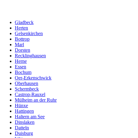
Gladbeck
Herten
Gelsenkirchen
Bottrop
Marl
Dorsten
Recklinghausen
Herne
Essen
Bochum
Oer-Erkenschwick
Oberhausen
Schermbeck
Castrop-Rauxel
Mülheim an der Ruhr
Hünxe
Hattingen
Haltern am See
Dinslaken
Datteln
Duisburg